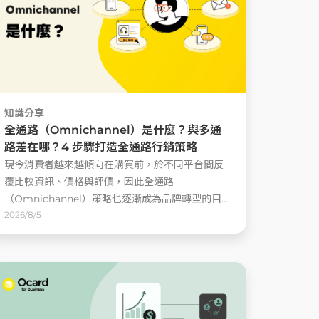
知識分享
全通路（Omnichannel）是什麼？與多通
路差在哪？4 步驟打造全通路行銷策略
現今消費者越來越傾向在購買前，於不同平台間反
覆比較資訊、價格與評價，因此全通路
（Omnichannel）策略也逐漸成為品牌轉型的目標
......
2026/8/5