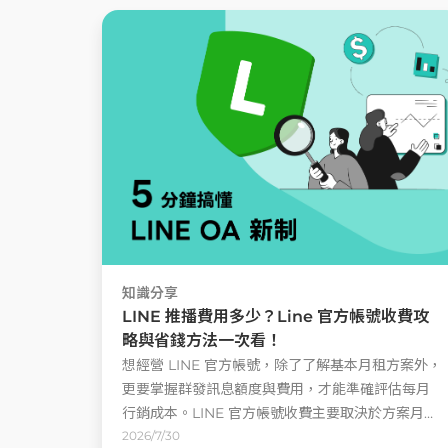
知識分享
LINE 推播費用多少？Line 官方帳號收費攻
略與省錢方法一次看！
想經營 LINE 官方帳號，除了了解基本月租方案外，
更要掌握群發訊息額度與費用，才能準確評估每月
行銷成本。LINE 官方帳號收費主要取決於方案月
費、免費訊息則數、好友數與推播頻率，當品牌好
2026/7/30