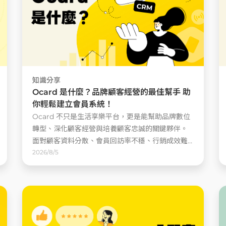
知識分享
Ocard 是什麼？品牌顧客經營的最佳幫手 助
你輕鬆建立會員系統！
Ocard 不只是生活享樂平台，更是能幫助品牌數位
轉型、深化顧客經營與培養顧客忠誠的關鍵夥伴。
面對顧客資料分散、會員回訪率不穩、行銷成效難
追蹤等挑戰，Ocard 以 CRM 會員系統為核心 ......
2026/8/5