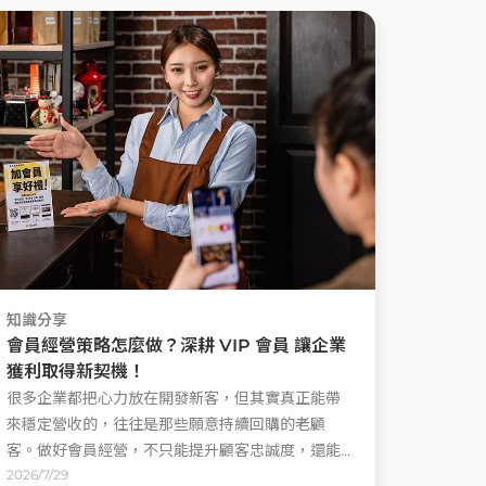
知識分享
會員經營策略怎麼做？深耕 VIP 會員 讓企業
獲利取得新契機！
很多企業都把心力放在開發新客，但其實真正能帶
來穩定營收的，往往是那些願意持續回購的老顧
客。做好會員經營，不只能提升顧客忠誠度，還能
增加回購率，讓品牌建立更穩定的收入來源。那
2026/7/29