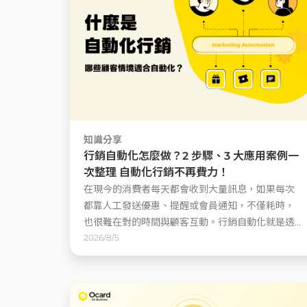
知識分享
行銷自動化怎麼做？2 步驟、3 大應用案例一
次整理 自動化行銷不再費力！
在現今的消費者每天都會收到大量訊息，如果每次
都靠人工發送優惠、提醒或會員通知，不僅耗時，
也很難在對的時間與顧客互動。行銷自動化就是透
過 CRM 蒐集顧客資料，依照會員行為、消費紀錄
2026/8/5
或時間條件，自動推送最適合的內容，幫助品牌提
升互動率、回購率與經營效率 ......