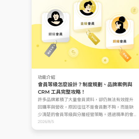
功能介紹
會員等級怎麼設計？制度規劃、品牌案例與
CRM 工具完整攻略！
許多品牌累積了大量會員資料，卻仍無法有效提升
回購率與營收，原因往往不是會員數不夠，而是缺
少清楚的會員等級與分層經營策略。透過精準的會
員等級制度與顧客分層分眾，品牌不只能識別出高
2026/8/5
價值顧客，還能根據他們的行為、價值與偏好，設
計差異化的溝通與權益 ......