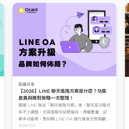
知識分享
【2026】LINE 聊天進階方案是什麼？功能
差異與應對策略一次整理！
隨著 LINE 推出「聊天進階方案」後，聊天室功能也
有不少調整，尤其是聊天紀錄留存、標籤數量、記
事本功能等，對仰賴 LINE OA 進行會員分眾與顧客
管理的品牌來說影響相當大 ......
2026/7/30