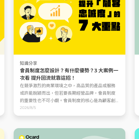
知識分享
會員制度怎麼設計？有什麼優勢？3 大案例一
次看 提升回流就靠這招！
在競爭激烈的商業環境之中，高品質的產品或服務
或許能脫穎而出，但若要長期經營品牌，會員制度
的重要性也不可小覷。會員制度的核心是為顧客創
造價值，提供專屬的福利以建立會員忠誠度，讓顧
2026/8/5
客持續回流。那麼，品會員制度有哪些好處？......