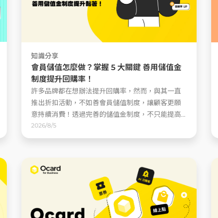
知識分享
會員儲值怎麼做？掌握 5 大關鍵 善用儲值金
制度提升回購率！
許多品牌都在想辦法提升回購率，然而，與其一直
推出折扣活動，不如善會員儲值制度，讓顧客更願
意持續消費！透過完善的儲值金制度，不只能提高
顧客一次消費金額，還能搭配回饋機制，增加回店
2026/8/5
頻率與品牌黏著度 ......