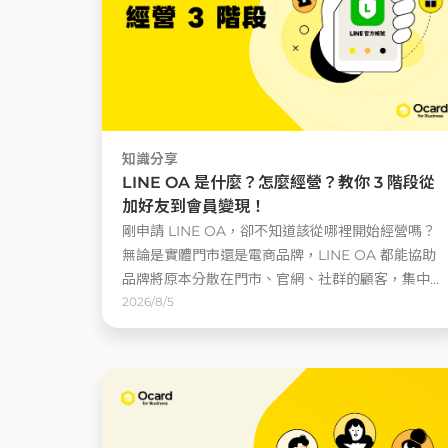
知識分享
LINE OA 是什麼？怎麼經營？教你 3 階段從
加好友到會員變現！
剛申請 LINE OA，卻不知道該從哪裡開始經營嗎？
無論是實體門市還是電商品牌，LINE OA 都能協助
品牌將原本分散在門市、官網、社群的顧客，集中
導入官方帳號這個專屬流量池，進一步透過分眾標
2026/8/5
籤、訊息推播與互動溝通，提升會員互動與回購機
會 ......