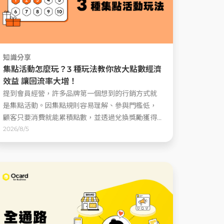
知識分享
集點活動怎麼玩？3 種玩法教你放大點數經濟
效益 讓回流率大增！
提到會員經營，許多品牌第一個想到的行銷方式就
是集點活動。因集點規則容易理解、參與門檻低，
顧客只要消費就能累積點數，並透過兌換獎勵獲得
回饋。對品牌來說，能夠快速吸引新會員加入，還
2026/8/5
能提高顧客回購意願 ......