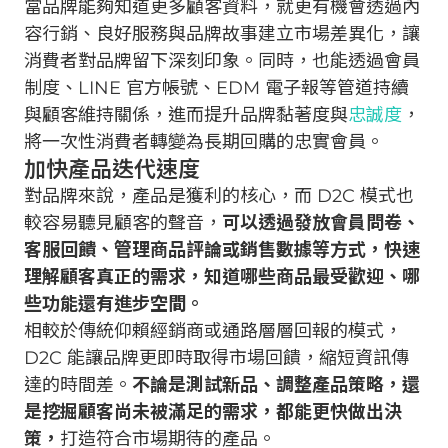
當品牌能夠知道更多顧客資料，就更有機會透過內
容行銷、良好服務與品牌故事建立市場差異化，讓
消費者對品牌留下深刻印象。同時，也能透過會員
制度、LINE 官方帳號、EDM 電子報等管道持續
與顧客維持關係，進而提升品牌黏著度與
忠誠度
，
將一次性消費者轉變為長期回購的忠實會員。
加快產品迭代速度
對品牌來說，產品是獲利的核心，而 D2C 模式也
較容易聽見顧客的聲音，
可以透過發放會員問卷、
客服回饋、管理商品評論或銷售數據等方式，快速
理解顧客真正的需求，知道哪些商品最受歡迎、哪
些功能還有進步空間。
相較於傳統仰賴經銷商或通路層層回報的模式，
D2C 能讓品牌更即時取得市場回饋，縮短資訊傳
達的時間差。
不論是測試新品、調整產品策略，還
是挖掘顧客尚未被滿足的需求，都能更快做出決
策，
打造符合市場期待的產品。