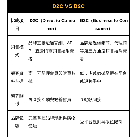
D2C VS B2C
比較項
D2C（Direct to Consu
B2C（Business to Con
目
mer）
sumer）
品牌直接透過官網、AP
品牌透過經銷商、代理商
銷售模
P、直營門市銷售給消費
等第三方通路銷售給消費
式
者
者
顧客資
高，可掌握會員與購買數
低，多數數據掌握在平台
料掌握
據
或通路手中
顧客關
可直接互動與經營會員
互動較間接
係
品牌體
完整掌控品牌形象與購物
受平台規則與版位限制
驗
體驗