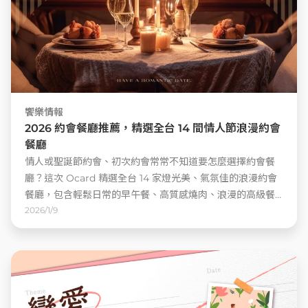
饗樂情報
2026 約會餐廳推薦，精選全台 14 間情人節浪漫約會
餐廳
情人或聖誕節約會、初次約會常常不知道要怎麼選擇約會餐
廳？這次 Ocard 精選全台 14 家燈光美、氣氛佳的浪漫約會
餐廳，包含輕鬆日常的早午餐、高質感燒肉、浪漫的高級餐
廳等，讓你約會時不踩雷，還能投其所好選擇最適合的約會
2026/1/9
餐廳，讓你在伴侶面前大大加分！