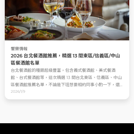
饗樂情報
2026 台北餐酒館推薦，精選 13 間東區/信義區/中山
區餐酒館名單
台北餐酒館的種類超級豐富，包含義式餐酒館、美式餐酒
館、台式餐酒館等，這次精選 13 間台北東區、信義區、中山
區餐酒館推薦名單，不論是下班想要相約同事小酌一下，還
是假日想要找朋友一起微醺，都可以在這篇文章中找到適合
2026/1/9
的台北餐酒館餐廳！