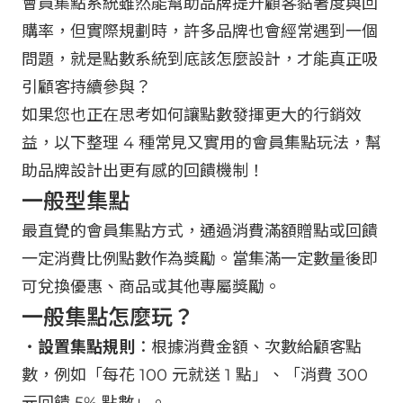
會員集點系統雖然能幫助品牌提升顧客黏著度與回
購率，但實際規劃時，許多品牌也會經常遇到一個
問題，就是點數系統到底該怎麼設計，才能真正吸
引顧客持續參與？
如果您也正在思考如何讓點數發揮更大的行銷效
益，以下整理 4 種常見又實用的會員集點玩法，幫
助品牌設計出更有感的回饋機制！
一般型集點
最直覺的會員集點方式，通過消費滿額贈點或回饋
一定消費比例點數作為獎勵。當集滿一定數量後即
可兌換優惠、商品或其他專屬獎勵。
一般集點怎麼玩？
・
設置集點規則
：根據消費金額、次數給顧客點
數，例如「每花 100 元就送 1 點」、「消費 300
元回饋 5% 點數」。