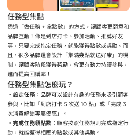
任務型集點
透過「做任務 + 拿點數」的方式，讓顧客更願意和
品牌互動！像是到店打卡、參加活動、推薦好友
等，只要完成指定任務，就能獲得點數或獎勵。而
且，很多品牌還會設計「集滿幾點就送好康」的機
制，讓顧客階段獲得獎勵，會更有動力持續參與，
進而提高回購率！
任務型集點怎麼玩？
・
設定任務
：品牌可以設計有趣的任務來吸引顧客
參與，比如「到店打卡 5 次送 10 點」或「完成 3
次消費解鎖專屬優惠」。
・完成任務領點數
：顧客按照任務規則完成指定行
動，就能獲得相應的點數或其他獎勳。