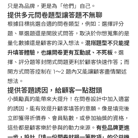
只是為品牌，更是為「他們」自己。
提供多元問卷題型讓答題不無聊
根據目標挑選合適的問卷類型，例如：選擇評分
題、單選題還是開放式問答，取決於你想蒐集的是
量化數據還是顧客的深入想法。
混搭題型不只能提
升填答體驗，也讓問卷更有互動感、不死板。
選
擇、評分題等封閉式問題更利於顧客快速作答；而
開方式問答控制在 1～2 題內又能讓顧客盡情闡述
想法。
提供答題誘因，給顧客一點甜頭
小獎勵真的能帶來大提升！在問卷設計中加入適當
的誘因，能有效提升顧客填答的意願。像是填完後
立即獲得折價券、會員點數，或參加抽獎的資格，
這些都是顧客樂於參與的動力來源。
有些品牌更進
一步，設計「填一份問卷就捐一筆款項」的公益機