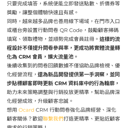
只要完成填答，系統便能立即發送點數、折價券等
獎勵，讓整個體驗快速且有感。
同時，越來越多品牌也善用線下場域，在門市入口
或櫃台旁設置行動問卷 QR Code，鼓勵顧客掃碼
填寫、領取禮物，並順勢完成會員註冊。
這樣的流
程設計不僅提升問卷參與率，更成功將實體流量轉
化為 CRM 會員，擴大流量池。
後續收集到的問卷回饋數據不僅協助品牌檢視、優
化經營流程，
還為新品開發提供第一手洞察，並同
步貼標顧客即時更新 CRM 資料庫中的行為輪廓，
助力未來策略調整與行銷投放更精準，幫助品牌深
化經營成效，升級顧客忠誠。
想用
Ocard
CRM 行動問卷強化品牌經營、深化
顧客關係？歡迎
聯繫我們
打造更精準、更貼近顧客
需求的行銷策略！