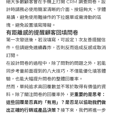
絕大多數顧客會在手機上打開 CRM 調查問卷。設
計時請務必使用簡潔清晰的介面、按鈕夠大、字體
易讀，避免使用難操作的下拉選單或需滑動的區
塊，避免設置填寫障礙。
有距離感的提醒顧客回填問卷
第一次發送後，若沒填寫，可設定 1 次友善提醒信
件。但請避免連續轟炸，否則反而造成反感或取消
訂閱。
在設計問卷的過程中，除了問對的問題之外，若能
同步考量前面提到的八大技巧，不僅能優化填答體
驗，也能大幅提升問卷的整體回覆率。
然而，單純追求高回覆數並不等於取得有價值的資
料。除了關注問卷的回覆率外，更
重要的是思考：
這些回覆是否真的「有用」？是否足以協助我們做
出正確的行銷或產品決策？
接下來，我們將進一步